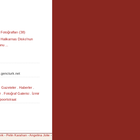
Fotoğrafları (38)
Halikarnas Disko'nun
nu ...
.gencturk.net
.
Gazeteler
.
Haberler
.
r
.
Fotoğraf Galerisi
.
İzmir
oortstraat
rk
-
Pelin Karahan
-
Angelina Jolie
-