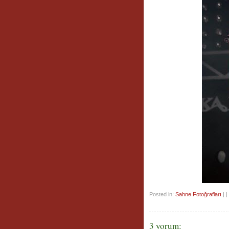
Posted in:
Sahne Fotoğrafları
| | 
3 yorum: