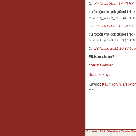
On
30 Ocak 2009 18:20
BY 
bu fotoğrafta çok güsel firi
sevmek_yasak_ugur@hotma
On
30 Ocak 2009 18:22
BY 
bu fotoğrafta çok güsel firi
sevmek_yasak_ugur@hotma
On
23 Nisan 2011 10:37
Un
Elbisen olsam?
Yorum Gönder
Sonraki Kayıt
Kaydol:
Kayıt Yorumları (Ato
***
Güzeller:
Türk Güzeller
-
Celebs.Tur