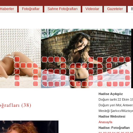
Haberler
Fotoğraflar
Sahne Fotoğrafları
Videolar
Gazeteler
B
Hadise Açıkgöz
Doğum tarihi 22 Ekim 1
ğrafları (38)
Doğum yeri Mol, Antwer
Mesleği Şarkıcı/Müzisy
Hadise Websitesi
Anasayfa
Hadise: Fotoğrafları