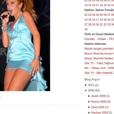
01
02
03
04
05
06
07
0
14
15
16
17
18
19
20
2
Hadise: Sahne Fotoğra
01
02
03
04
05
06
07
0
14
15
16
17
18
19
20
2
27
28
29
30
31
32
33
3
40
Ünlü ve Güzel Sitelerin
Güzeller
-
Ünlüler
-
TR 
Hadise Videoları
Maxim dergisi çekimleri
Beyaz Show'da konuk 
Beyaz Show'da Hadise:
Star TV - Yıldız Yağmur
Atv - Yılbaşı özel - 2008
Star TV - Altın Kelebek 
Blog Arşivi
►
2011
(
1
)
▼
2008
(
81
)
►
Aralık 2008
(
1
)
|
►
Kasım 2008
(
3
)
►
Ekim 2008
(
7
)
►
Haziran 2008
(
1
)