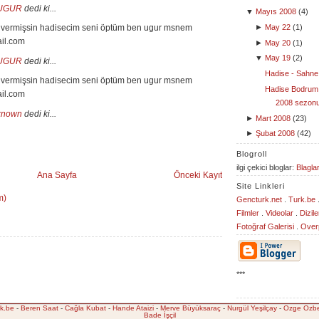
UGUR
dedi ki...
▼
Mayıs 2008
(
4
)
►
May 22
(
1
)
kik vermişsin hadisecim seni öptüm ben ugur msnem
il.com
►
May 20
(
1
)
▼
May 19
(
2
)
UGUR
dedi ki...
Hadise - Sahne 
kik vermişsin hadisecim seni öptüm ben ugur msnem
Hadise Bodrum 
il.com
2008 sezonu
known
dedi ki...
►
Mart 2008
(
23
)
►
Şubat 2008
(
42
)
Blogroll
ilgi çekici bloglar:
Blaglar
Ana Sayfa
Önceki Kayıt
Site Linkleri
m)
Gencturk.net
.
Turk.be
Filmler
.
Videolar
.
Dizile
Fotoğraf Galerisi
.
Overp
***
k.be
-
Beren Saat
-
Cağla Kubat
-
Hande Ataizi
-
Merve Büyüksaraç
-
Nurgül Yeşilçay
-
Özge Özbe
Bade İşçil