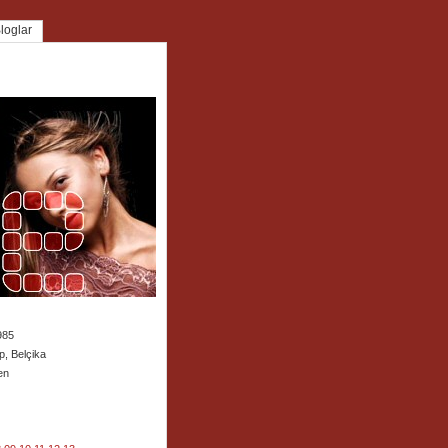
loglar
985
p, Belçika
en