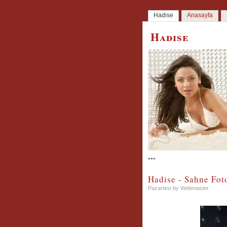
Hadise
Anasayfa
Hadise
***
Hadise - Sahne Foto
Pazartesi by Webmaster