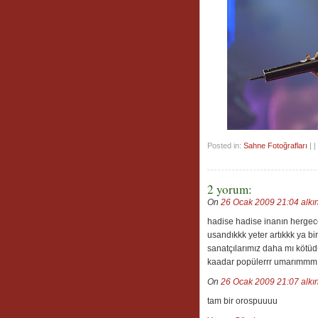
Posted in:
Sahne Fotoğrafları
| | 
2 yorum:
On
26 Ocak 2009 21:04
alkı
hadise hadise inanın hergece
usandıkkk yeter artıkkk ya b
sanatçılarımız daha mı kötüdü
kaadar popülerrr umarımmm 
On
26 Ocak 2009 21:07
alkı
tam bir orospuuuu