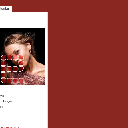
loglar
985
p, Belçika
en