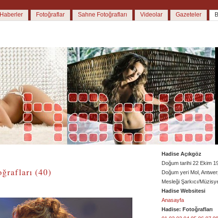
Haberler
Fotoğraflar
Sahne Fotoğrafları
Videolar
Gazeteler
B
Hadise Açıkgöz
Doğum tarihi 22 Ekim 1
ğrafları (40)
Doğum yeri Mol, Antwer
Mesleği Şarkıcı/Müzisy
Hadise Websitesi
Anasayfa
Hadise: Fotoğrafları