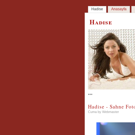
Hadise
Anasayfa
Hadise
***
Hadise - Sahne Foto
Cuma by Webmaster