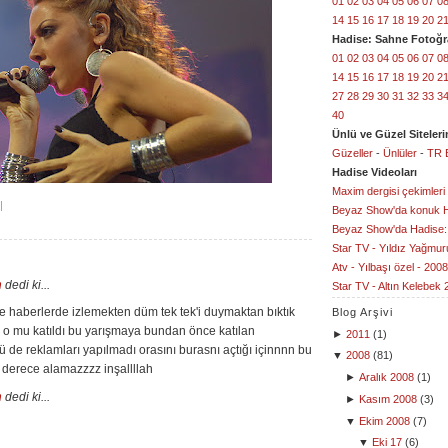
01
02
03
04
05
06
07
0
14
15
16
17
18
19
20
2
Hadise: Sahne Fotoğra
01
02
03
04
05
06
07
0
14
15
16
17
18
19
20
2
27
28
29
30
31
32
33
3
40
Ünlü ve Güzel Sitelerin
Güzeller
-
Ünlüler
-
TR 
Hadise Videoları
Maxim dergisi çekimleri
|
Beyaz Show'da konuk 
Beyaz Show'da Hadise:
Star TV - Yıldız Yağmur
Atv - Yılbaşı özel - 2008
n
dedi ki...
Star TV - Altın Kelebek 
 haberlerde izlemekten düm tek tek'i duymaktan bıktık
Blog Arşivi
ir o mu katıldı bu yarışmaya bundan önce katılan
►
2011
(
1
)
 de reklamları yapılmadı orasını burasnı açtığı içinnnn bu
▼
2008
(
81
)
derece alamazzzz inşallllah
►
Aralık 2008
(
1
)
n
dedi ki...
►
Kasım 2008
(
3
)
▼
Ekim 2008
(
7
)
▼
Eki 17
(
6
)