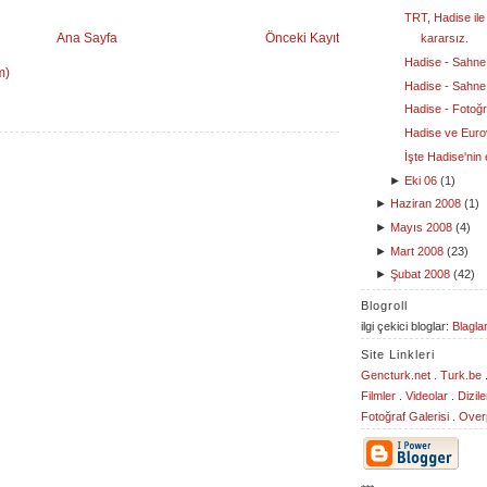
TRT, Hadise il
Ana Sayfa
Önceki Kayıt
kararsız.
Hadise - Sahne 
m)
Hadise - Sahne 
Hadise - Fotoğr
Hadise ve Euro
İşte Hadise'nin 
►
Eki 06
(
1
)
►
Haziran 2008
(
1
)
►
Mayıs 2008
(
4
)
►
Mart 2008
(
23
)
►
Şubat 2008
(
42
)
Blogroll
ilgi çekici bloglar:
Blaglar
Site Linkleri
Gencturk.net
.
Turk.be
Filmler
.
Videolar
.
Dizile
Fotoğraf Galerisi
.
Overp