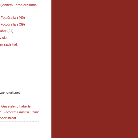
e Şebnem Ferah arasında
Fotoğrafları (40)
Fotoğrafları (39)
aflar (24)
vision
en sade hali.
.gencturk.net
.
Gazeteler
.
Haberler
.
r
.
Fotoğraf Galerisi
.
İzmir
oortstraat